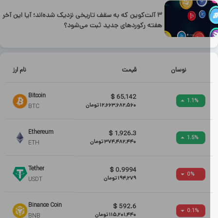
۳ آلت‌کوین که به سقف تاریخی نزدیک شده‌اند؛ آیا این آخر
هفته رکوردهای جدید ثبت می‌شود؟
نوسان
قیمت
نام ارز
Bitcoin
$
65,142
1.1
%
12,663,682,560
تومان
BTC
Ethereum
$
1,926.3
1.5
%
374,482,440
تومان
ETH
Tether
$
0.9994
0
%
194,279
تومان
USDT
Binance Coin
$
592.6
0.1
%
115,201,440
تومان
BNB