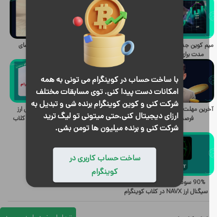
م کوین جدید برای نوسان گیری کوتاه
نتیجه سیگنال ارز SEI برای اعضای
مدت برای اعضای کلاب کوینگرام
کوینگرام
با ساخت حساب در کوینگرام می تونی به همه
امکانات دست پیدا کنی. توی مسابقات مختلف
شرکت کنی و کوین کوینگرام برنده شی و تبدیل به
آخرین مهلت برداشت توکن‌های X امپایر؛
پیشنهاد و بررسی جامع و تحلیل ارز
ارزای دیجیتال کنی.حتی میتونی تو لیگ ترید
فرصت تا ۳۱ اکتبر ۲۰۲۴
جدید برای سرمایه‌گذاری اعضای کلاب
شرکت کنی و برنده میلیون ها تومن بشی.
کوینگرام
ساخت حساب کاربری در
کوینگرام
90% سود در کمتر از 2هفته برای
سیگنال ارز NAVX در کلاب کوینگرام