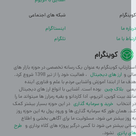
نگرام
شبکه های اجتماعی
اره ما
اینستاگرام
باط با ما
تلگرام
کوینگرام
ارتاپ کوینگرام به عنوان یک رسانه تخصصی در حوزه بازار های
ی و
ارز های دیجیتال
، فعالیت خود را از تیر 1398 شروع کرد.
 ما از ابتدا آموزش وآشنایی مردم با علم و فناوری آینده
ی
بلاک چین
بوده است. آشنایی با انواع ارز های دیجیتال
ند بیت کوین، اتریوم، آدا کاردانو و بقیه رمزارز ها میتواند ما را
انتخاب
خرید و سرمایه گذاری
در این حوزه بسیار بیشتر کمک
. همان طور که سرمایه گذاری ها و ورود پول به این حوزه روز
روز بیشتر می شود، مسئولیت ما برای آگاهی بخشی و اطلاع
نی بیشتر می شود تا کسی درگیر پروژه های کلاه برداری و
طرح
 پانزی
نشود.