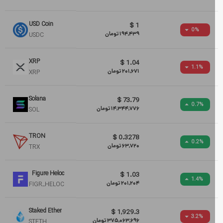
USD Coin
$
1
0
%
194,439
تومان
USDC
XRP
$
1.04
1.1
%
201,671
تومان
XRP
Solana
$
73.79
0.7
%
14,344,776
تومان
SOL
TRON
$
0.3278
0.2
%
63,720
تومان
TRX
Figure Heloc
$
1.03
1.4
%
201,204
تومان
FIGR_HELOC
Staked Ether
$
1,929.3
3.2
%
375,063,696
تومان
STETH