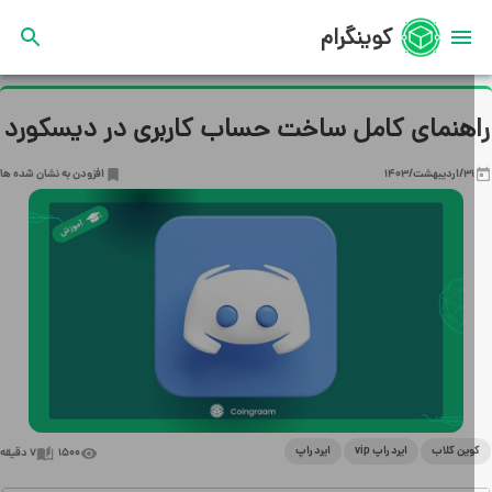
کوینگرام
هنمای کامل ساخت حساب کاربری در دیسکورد
31/اردیبهشت/1403
افزودن به نشان شده ها
ین کلاب
ایردراپ vip
ایردراپ
1500
7
دقیقه