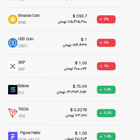
Binance Coin
$
593.7
0
%
115,415,280
تومان
BNB
USD Coin
$
1
0
%
194,439
تومان
USDC
XRP
$
1.03
1
%
200,076
تومان
XRP
Solana
$
73.99
1.4
%
14,383,656
تومان
SOL
TRON
$
0.3278
0.2
%
63,717
تومان
TRX
Figure Heloc
$
1.03
1.4
%
201,204
تومان
FIGR_HELOC