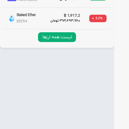
Staked Ether
$
1,917.2
3.2
%
372,693,960
تومان
STETH
لیست همه ارزها