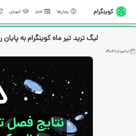
کوینگرام
رمزارزها
اخبار
آموزش
لیگ ترید تیر ماه کوینگرام به پایان رسید! 10 هزار نات کوین جایزه ن
01/مرداد/1403