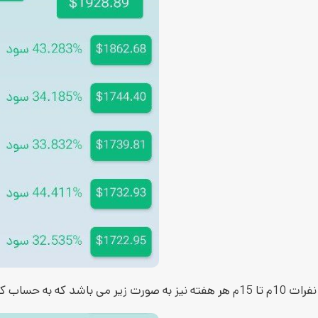
نفرات 10م تا 15م هر هفته نیز به صورت زیر می باشد که به حساب کاربری این عزیزان تا 2 روز آینده 5000 کوین + 500 جم واریز خواهد شد: