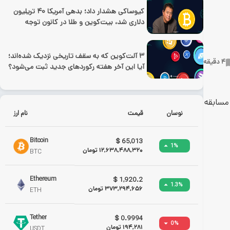
کیوساکی هشدار داد؛ بدهی آمریکا ۴۰ تریلیون
دلاری شد، بیت‌کوین و طلا در کانون توجه
۳ آلت‌کوین که به سقف تاریخی نزدیک شده‌اند؛
4
دقیقه
آیا این آخر هفته رکوردهای جدید ثبت می‌شود؟
هفته برگزار شد، 2755 شرکت کننده در مسابقه
نوسان
قیمت
نام ارز
Bitcoin
$
65,013
1
%
12,638,488,320
تومان
BTC
Ethereum
$
1,920.2
1.3
%
373,294,656
تومان
ETH
Tether
$
0.9994
0
%
194,281
تومان
USDT