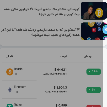
کیوساکی هشدار داد؛ بدهی آمریکا ۴۰ تریلیون دلاری شد،
بیت‌کوین و طلا در کانون توجه
۳ آلت‌کوین که به سقف تاریخی نزدیک شده‌اند؛ آیا این آخر
هفته رکوردهای جدید ثبت می‌شود؟
نوسان
قیمت
نام ارز
Bitcoin
$
64,621
0.9
%
12,562,400,160
تومان
BTC
Ethereum
$
1,904.3
2
%
370,205,640
تومان
ETH
Tether
$
0.999