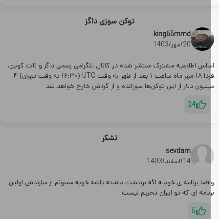
توکن سوزی داگز
king65mmd
20/مهر/1403
ساس اطلاعیه مشترک منتشر شده در کانال تلگرامی رسمی داگز و نات کوین،
فردا ۱۸ مهر ماه ساعت ۱ بعد از ظهر به وقت UTC (۱۶:۳۰ به وقت تهران) ۴
لیون دلار از این توکن‌ها سوزانده و از گردش خارج خواهد شد
24
تشکر
sevdam
14/اسفند/1403
اقعا برنامه ی خوبیه اگه برداشت داشته باشه خوبه ممنونم از سازندش اولین
نامه ای که تو ایران تحریم نیست
5