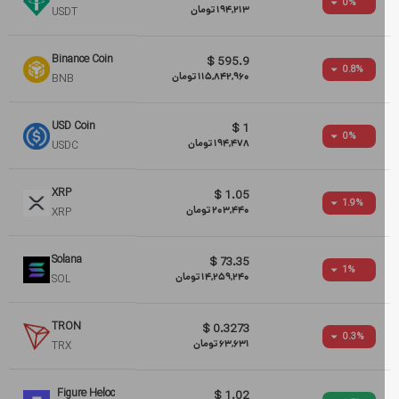
0
%
194,213
تومان
USDT
Binance Coin
$
595.9
0.8
%
115,842,960
تومان
BNB
USD Coin
$
1
0
%
194,478
تومان
USDC
XRP
$
1.05
1.9
%
203,440
تومان
XRP
Solana
$
73.35
1
%
14,259,240
تومان
SOL
TRON
$
0.3273
0.3
%
63,631
تومان
TRX
Figure Heloc
$
1.02