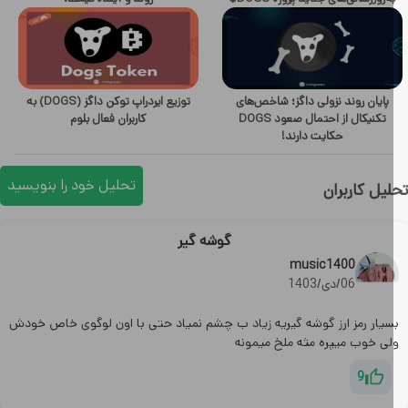
پایان روند نزولی داگز؛ شاخص‌های
توزیع ایردراپ توکن داگز (DOGS) به
تکنیکال از احتمال صعود DOGS
کاربران فعال بلوم
حکایت دارند!
تحلیل خود را بنویسید
یل کاربران
گوشه گیر
music1400
06/دی/1403
سیار رمز ارز گوشه گیریه زیاد ب چشم نمیاد حتی با اون لوگوی خاص خودش
لی خوب میپره مثه ملخ میمونه
9