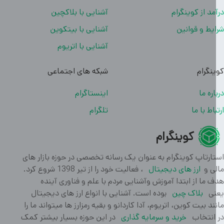
مد از کوینگرام
آشنایی با بلاکچین
یط و قوانین
آشنایی با بیتکوین
آشنایی با اتریوم
نگرام
شبکه های اجتماعی
اره ما
اینستاگرام
باط با ما
تلگرام
کوینگرام
ارتاپ کوینگرام به عنوان یک رسانه تخصصی در حوزه بازار های
ی و
ارز های دیجیتال
، فعالیت خود را از تیر 1398 شروع کرد.
 ما از ابتدا آموزش وآشنایی مردم با علم و فناوری آینده
ی
بلاک چین
بوده است. آشنایی با انواع ارز های دیجیتال
ند بیت کوین، اتریوم، آدا کاردانو و بقیه رمزارز ها میتواند ما را
انتخاب
خرید و سرمایه گذاری
در این حوزه بسیار بیشتر کمک