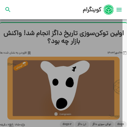
کوینگرام
ولین توکن‌سوزی تاریخ داگز انجام شد! واکنش
بازار چه بود؟
20/مهر/1403
افزودن به نشان شده ها
dog
توکن سوزی داگز
ارز داگز
dogs-2
1850
2
دقیقه