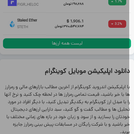
1.7
%
198,288
تومان
FIGR_HELOC
Staked Ether
$
1,906.1
3.2
%
370,547,784
تومان
STETH
لیست همه ارزها
انلود اپلیکیشن موبایل کوینگرام
ا اپلیکیشن اندروید کوینگرام از آخرین مطالب بازارهای مالی و رمزارز
ا با خبر باشید، قیمت تمامی رمزارز ها در لحظه چک کنید و نرخ آنها
ا با مبدل ارز کوینگرام به یکدیگر تبدیل کنید، با دیگر افراد در مورد
حلیل ها و مطالب گفت و گو کنید، سبد دارایی ارزهای دیجیتال
ودتان را بسازید و از سود و زیان خود در بازه های زمانی مختلف با
بر باشید و با شرکت رایگان در مسابقات پیش بینی رمزارز جایزه
برید.