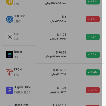
2.2
%
117,845,280
تومان
BNB
USD Coin
$
1
0
%
194,400
تومان
USDC
XRP
$
1.05
1.9
%
203,401
تومان
XRP
Solana
$
76.33
3.3
%
14,838,552
تومان
SOL
TRON
$
0.3288
0.4
%
63,915
تومان
TRX
Figure Heloc
$
1.04
2.9
%
201,593
تومان
FIGR_HELOC
Staked Ether
$
1,922.2