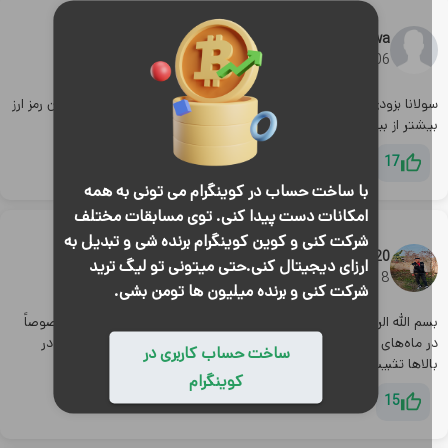
شبکه آزاد جهان آزاد پول آزاد
hawa
06/آذر/1403
سولانا بزودی به 500 دلار میرسه، از بس شبکه ی خوب و امنیه. رشد این رمز ارز
یشتر از بیت کوین در آینده خواهد بود.
17
با ساخت حساب در کوینگرام می تونی به همه
امکانات دست پیدا کنی. توی مسابقات مختلف
سولانا
شرکت کنی و کوین کوینگرام برنده شی و تبدیل به
erfangeymer20
ارزای دیجیتال کنی.حتی میتونی تو لیگ ترید
18/دی/1403
شرکت کنی و برنده میلیون ها تومن بشی.
سم الله الرحمن الرحیم سولانا امسال واقعاً رشد چشمگیری داشت مخصوصاً
 ماه‌های اخیر که امیدواریم این رشد ادامه داشته باشه وجای خود را در
ساخت حساب کاربری در
لاها تثبیت کنه وبه نظر من اینده خوبی داره
کوینگرام
15