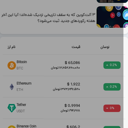
۳ آلت‌کوین که به سقف تاریخی نزدیک شده‌اند؛ آیا این آخر
هفته رکوردهای جدید ثبت می‌شود؟
نوسان
قیمت
نام ارز
Bitcoin
$
65,086
0.2
%
12,652,660,080
تومان
BTC
Ethereum
$
1,922
0.2
%
373,646,520
تومان
ETH
Tether
$
0.9994
0
%
194,278
تومان
USDT
Binance Coin
$
606.2