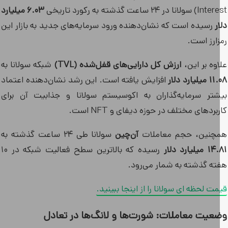
لانا در ۲۴ ساعت گذشته به رکورد تاریخی
۶.۰۳ میلیارد
ر
رسیده است که نشان‌دهنده ورود سرمایه‌های جدید به بازار این
زارز است.
وه بر این،
ارزش کل دارایی‌های قفل‌شده (TVL)
شبکه سولانا به
لیارد دلار
افزایش یافته است. این رشد نشان‌دهنده اعتماد
شتر سرمایه‌گذاران به اکوسیستم سولانا و جذابیت آن برای
بردهای مختلف در حوزه دیفای و NFT است.
چنین، حجم معاملات
آن‌چین
سولانا طی ۲۴ ساعت گذشته به
یلیارد دلار
رسیده که بالاترین سطح فعالیت شبکه در ۱۰
ته گذشته به شمار می‌رود.
ت لحظه ای سولانا را از اینجا ببینید.
عیت معاملات: شورت‌ها و لانگ‌ها در تعادل