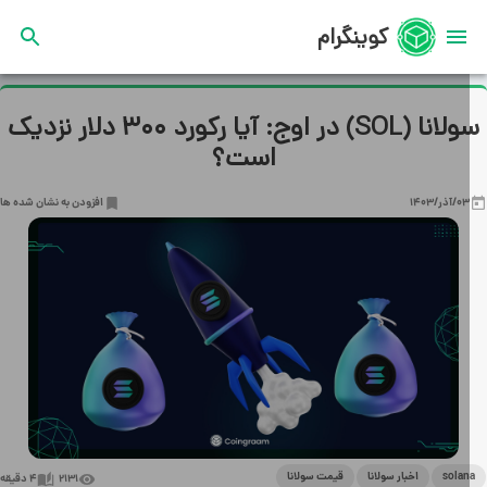
کوینگرام
سولانا (SOL) در اوج: آیا رکورد ۳۰۰ دلار نزدیک
است؟
03/آذر/1403
افزودن به نشان شده ها
solan
اخبار سولانا
قیمت سولانا
2131
4
دقیقه