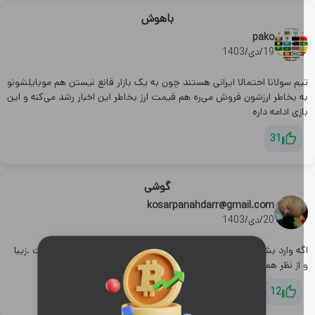
باهوش
pako
19/دی/1403
م سولانا احتمالا ایرانی هستند چون به یک بازار قانع نیستن هم موبایلشونو
ه بخاطر ارزشون فروش می‌ره هم قیمت ارز بخاطر این اخبار رشد می‌کنه و این
زی ادامه داره
31
گوشی
kosarpanahdarr@gmail.com
20/دی/1403
گه وارد بشه محشرمیشه حتما میگیرم یه دونه ازش گوشی عالی هست .زیبا
 از نظر همه چی تکمیله
12