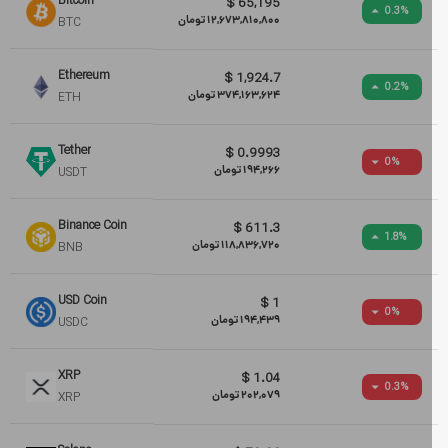
Bitcoin
$
65,195
0.3
%
12,673,810,800
تومان
BTC
Ethereum
$
1,924.7
0.2
%
374,163,624
تومان
ETH
Tether
$
0.9993
0
%
194,266
تومان
USDT
Binance Coin
$
611.3
1.8
%
118,836,720
تومان
BNB
USD Coin
$
1
0
%
194,439
تومان
USDC
XRP
$
1.04
0.3
%
202,079
تومان
XRP