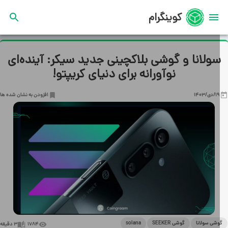
کوینگرام
ولانا و گوشی بلاکچینی جدید سیکر: آینده‌ای
نوآورانه برای دنیای کریپتو!
19/دی/1403
افزودن به نشان شده ها
شی سولانا
گوشی SEEKER
solana
1784
3
دقیقه