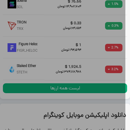
Solana
$
76.66
1.5
%
14,902,704
تومان
SOL
TRON
$
0.33
0.3
%
64,154
تومان
TRX
Figure Heloc
$
1
2.7
%
194,594
تومان
FIGR_HELOC
Staked Ether
$
1,924.5
3.2
%
374,116,968
تومان
STETH
لیست همه ارزها
انلود اپلیکیشن موبایل کوینگرام