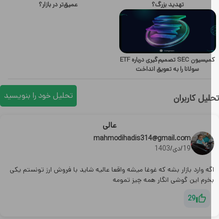
تهدید بزرگ؟
عمیق‌تر در بازار؟
کمیسیون SEC تصمیم‌گیری درباره ETF
سولانا را به تعویق انداخت
تحلیل خود را بنویسید
یل کاربران
عالی
mahmodihadis314@gmail.com
19/دی/1403
ه وارد بازار بشه که غوغا میشه واقعا عالیه شاید با فروش ارز تونستم یکی
خرم این گوشی انگار همه چیز تمومه
29