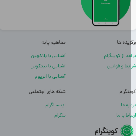
زیده ها
مفاهیم پایه
مد از کوینگرام
آشنایی با بلاکچین
یط و قوانین
آشنایی با بیتکوین
آشنایی با اتریوم
نگرام
شبکه های اجتماعی
اره ما
اینستاگرام
باط با ما
تلگرام
کوینگرام