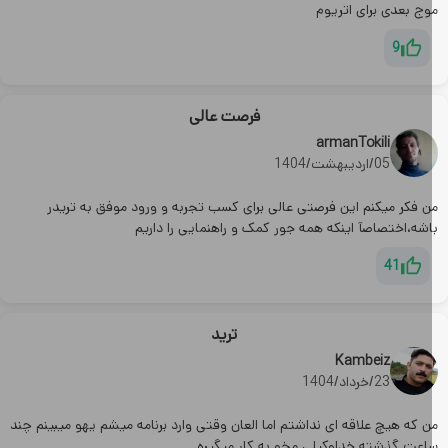
وج بعدی برای اتریوم
9
فرصت عالی
armanTokili
05/اردیبهشت/1404
ن فکر میکنم این فرصتی عالی برای کسب تجربه و ورود موفق به تریدر
اشه،اختصاصآ اینکه همه جور کمک و راهنمایی را داریم
41
ترید
Kambeiz
23/خرداد/1404
 که هیچ علاقه ای نداشتم اما العان وقتی وارد برنامه میشم یهو میبینم چند
اعت گذشته خداوکیلی مخو به کار میگیره