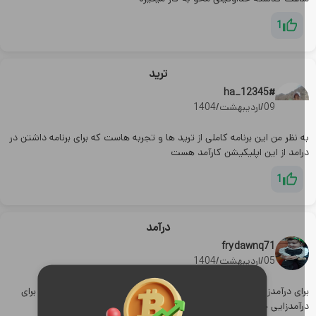
1
ترید
ha_12345#
09/اردیبهشت/1404
 نظر من این برنامه کاملی از ترید ها و تجربه هاست که برای برنامه داشتن در
رامد از این اپلیکیشن کارآمد هست
1
درآمد
frydawnq71
05/اردیبهشت/1404
ای درآمدزایی خوبه اولین باره اینجور صرافی های پدیدار میشه بنظرم برای
رآمدزایی خوبه