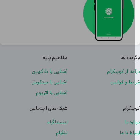
زیده ها
مفاهیم پایه
مد از کوینگرام
آشنایی با بلاکچین
یط و قوانین
آشنایی با بیتکوین
آشنایی با اتریوم
نگرام
شبکه های اجتماعی
اره ما
اینستاگرام
باط با ما
تلگرام