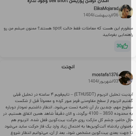
امکان گرفتن پوزیشن sell short وجود نداره
ElikaMojarad
06/اردیبهشت/1404
منظورم این هست که معاملات فقط حالت spot هستند؟ ممنون میشم من رو
هنمایی بفرمایید
30
انچتت
mostafa1376
03/شهریور/1404
آپدیت تحلیل اتریوم (ETHUSDT) – تایم‌فریم ۴ ساعته در تحلیل قبلی
فتیم اتریوم از سطح مقاومتی قرمز عبور کرده و معمولاً قبل از شکست
طوح مهم، چندین بار آن ناحیه تست می‌شود. انتظار داشتیم نمودار دوباره
به محدوده 3850 – 4100 برگردد، و الان دقیقاً شاهد همین اتفاق هستیم. در
ال حاضر، چشم کل مارکت روی حرکت بیت‌کوین قفل شده. اتریوم هم
‌عنوان پادشاه آلت‌کوین‌ها به احتمال زیاد وارد یک فاز حرکت ساید می‌شود
ا جهت بعدی بیت‌کوین مشخص شود. بعد از آن، می‌توانیم انتظار شروع