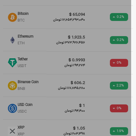
Bitcoin
$
65,094
0.2
%
12,654,293,040
تومان
BTC
Ethereum
$
1,923.5
0.2
%
373,926,456
تومان
ETH
Tether
$
0.9993
0
%
194,274
تومان
USDT
Binance Coin
$
606.2
2.2
%
117,845,280
تومان
BNB
USD Coin
$
1
0
%
194,400
تومان
USDC
XRP
$
1.05
1.9
%
203,498
تومان
XRP