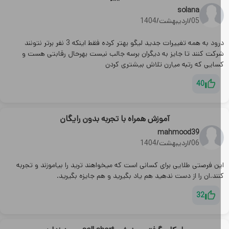
solana
05/اردیبهشت/1404
درود به همه تغییرات جدید لیگو بهتر کرده فقط اینکه 3 نفر برتر نتونند
رکت کنند تا جایز به دیگران برسه جالب نیست بهرحال رقابتی هست و
سایی که رتبه میارن تلاش بیشتری کردن
40
آموزش همراه با تجربه بدون رایگان
mahmood39
06/اردیبهشت/1404
ین فرصتی طلایی برای کسانی است که میخواهند ترید را بیاموزند و تجربه
ند.ان را از دست ندهید هم یاد بگیرید و هم جایزه بگیرید.
32