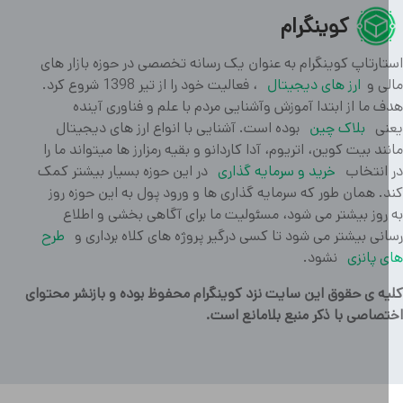
کوینگرام
ارتاپ کوینگرام به عنوان یک رسانه تخصصی در حوزه بازار های
ی و
ارز های دیجیتال
، فعالیت خود را از تیر 1398 شروع کرد.
 ما از ابتدا آموزش وآشنایی مردم با علم و فناوری آینده
ی
بلاک چین
بوده است. آشنایی با انواع ارز های دیجیتال
ند بیت کوین، اتریوم، آدا کاردانو و بقیه رمزارز ها میتواند ما را
انتخاب
خرید و سرمایه گذاری
در این حوزه بسیار بیشتر کمک
. همان طور که سرمایه گذاری ها و ورود پول به این حوزه روز
روز بیشتر می شود، مسئولیت ما برای آگاهی بخشی و اطلاع
نی بیشتر می شود تا کسی درگیر پروژه های کلاه برداری و
طرح
 پانزی
نشود.
ه ی حقوق این سایت نزد کوینگرام محفوظ بوده و بازنشر محتوای
صاصی با ذکر منبع بلامانع است.