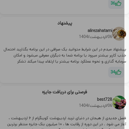
36
پیشنهاد
alirezahatami
06/اردیبهشت/1404
یشنهاد میدم در این شرایط متوانید یک صرافی در این برنامه بگذارید احتمال
ذب کاربر بیشتر میرود یا برنامه شما به دیگران معرفی میشود و امکان
مایه گذاری و نحوه عملکرد برنامه بیشتر یا ارتقاء پیدا میکند تشکر
34
فرصتی برای دریافت جایزه
best728
06/اردیبهشت/1404
فصل جدیدی از هیجان در دنیای ترید اردیبهشت کوینگرام از ۶ اردیبهشت ،
آغاز می شود . در این دوره از رقابت ها ، ۱۰ میلیون بنک جایزه منتظر برترین