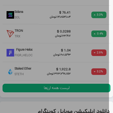
Solana
$
76.41
3.3
%
14,854,104
تومان
SOL
TRON
$
0.3288
0.4
%
63,917
تومان
TRX
Figure Heloc
$
1.04
2.9
%
201,593
تومان
FIGR_HELOC
Staked Ether
$
1,922.8
3.2
%
373,798,152
تومان
STETH
لیست همه ارزها
انلود اپلیکیشن موبایل کوینگرام