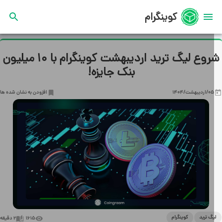
کوینگرام
شروع لیگ ترید اردیبهشت کوینگرام با ۱۰ میلیون
بنک جایزه!
05/اردیبهشت/1404
افزودن به نشان شده ها
گ ترید
کوینگرام
1615
2
دقیقه