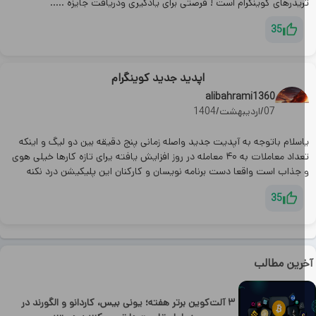
یدرهای کوینگرام است ! فرصتی برای یادگیری ودریافت جایزه .....
35
اپدید جدید کوینگرام
alibahrami1360
07/اردیبهشت/1404
اسلام باتوجه به آپدیت جدید واصله زمانی پنج دقیقه بین دو لیگ و اینکه
تعداد معاملات به ۴۰ معامله در روز افزایش یافته یرای تازه کارها خیلی هوی
 جذاب است واقعا دست برنامه نویسان و کارکنان این پلیکیشن درد نکنه
35
رین مطالب
۳ آلت‌کوین برتر هفته؛ یونی بیس، کاردانو و الگورند در