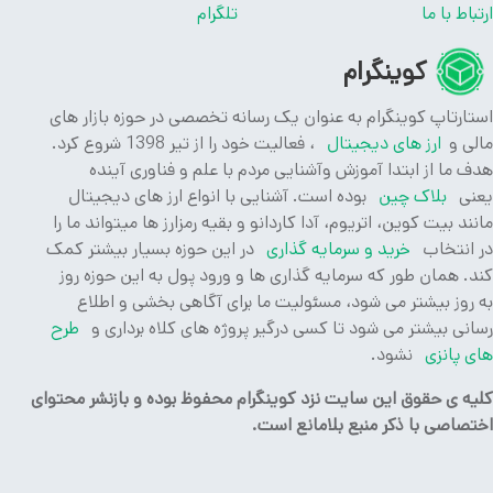
باط با ما
تلگرام
کوینگرام
ارتاپ کوینگرام به عنوان یک رسانه تخصصی در حوزه بازار های
ی و
ارز های دیجیتال
، فعالیت خود را از تیر 1398 شروع کرد.
 ما از ابتدا آموزش وآشنایی مردم با علم و فناوری آینده
ی
بلاک چین
بوده است. آشنایی با انواع ارز های دیجیتال
ند بیت کوین، اتریوم، آدا کاردانو و بقیه رمزارز ها میتواند ما را
انتخاب
خرید و سرمایه گذاری
در این حوزه بسیار بیشتر کمک
. همان طور که سرمایه گذاری ها و ورود پول به این حوزه روز
روز بیشتر می شود، مسئولیت ما برای آگاهی بخشی و اطلاع
نی بیشتر می شود تا کسی درگیر پروژه های کلاه برداری و
طرح
 پانزی
نشود.
ه ی حقوق این سایت نزد کوینگرام محفوظ بوده و بازنشر محتوای
صاصی با ذکر منبع بلامانع است.