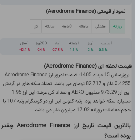
نمودار قیمتی
(
Aerodrome Finance
)
روزانه
هفتگی
ماهانه
3ماهه
سالانه
کل
1ساعت
1روز
1هفته
1ماه
200روز
1سال
42.1-
%
24-
%
27.5-
%
1.1
%
2
%
0.3
%
قیمت لحظه ای
(
Aerodrome Finance
)
بروزرسانی 15 مرداد 1405: قیمت امروز ارز Aerodrome Finance
0.4255 دلار و 82,717 تومان می باشد. تعداد سکه های در گردش
این ارز 973.29 میلیون AERO و تعداد کل عرضه این ارز 1.95
میلیارد سکه خواهد بود. رتبه کنونی این ارز در کوینگرام رتبه 107 با
حجم معاملات روزانه 17.02 میلیون دلار می باشد.
بالاترین قیمت تاریخ ارز Aerodrome Finance چقدر
بوده است؟