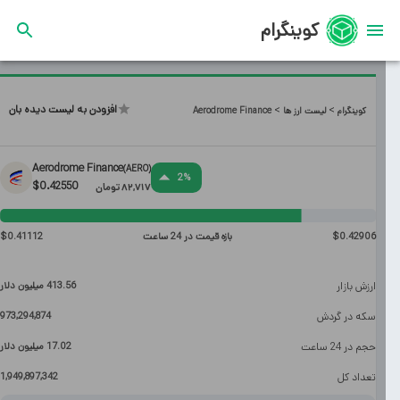
کوینگرام
افزودن به لیست دیده بان
>
>
کوینگرام
لیست ارز ها
Aerodrome Finance
Aerodrome Finance
)
AERO
(
2
%
$
0.42550
82,717
تومان
0.42906
$
بازه قیمت در 24 ساعت
0.41112
$
ارزش بازار
413.56 میلیون
دلار
سکه در گردش
973,294,874
حجم در 24 ساعت
17.02 میلیون
دلار
تعداد کل
1,949,897,342