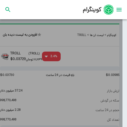
کوینگرام
افزودن به لیست دیده بان
>
>
کوینگرام
لیست ارز ها
TROLL
TROLL
)
TROLL
(
3.4
%
$
0.03729
7,249
تومان
0.03985
$
بازه قیمت در 24 ساعت
0.03730
$
ارزش بازار
37.24 میلیون
دلار
سکه در گردش
998,770,498
حجم در 24 ساعت
2.28 میلیون
دلار
تعداد کل
998,770,498