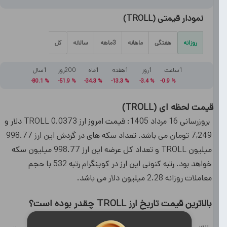
نمودار قیمتی
(
TROLL
)
روزانه
هفتگی
ماهانه
3ماهه
سالانه
کل
1ساعت
1روز
1هفته
1ماه
200روز
1سال
80.1-
%
51.9-
%
34.3-
%
13.3-
%
3.4-
%
0.9-
%
قیمت لحظه ای
(
TROLL
)
بروزرسانی 16 مرداد 1405: قیمت امروز ارز TROLL 0.0373 دلار و
7,249 تومان می باشد. تعداد سکه های در گردش این ارز 998.77
میلیون TROLL و تعداد کل عرضه این ارز 998.77 میلیون سکه
خواهد بود. رتبه کنونی این ارز در کوینگرام رتبه 532 با حجم
معاملات روزانه 2.28 میلیون دلار می باشد.
بالاترین قیمت تاریخ ارز TROLL چقدر بوده است؟