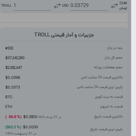
7,249
TROLL
USD
تومان
جزییات و آمار قیمتی
TROLL
رتبه در بازار
#
532
حجم کل بازار
$
37,242,280
حجم معاملات روزانه
$
2,282,647
بالاترین قیمت 24 ساعت اخیر
$
0.0398
پایین ترین قیمت 24 ساعت اخیر
$
0.0373
قیمت به بیت کوین
BTC
قیمت به اتریوم
ETH
بالاترین قیمت تاریخ
)
86.8-
%
(
$
0.2826
در
31 مرداد 1404
)
863.5
%
(
$
0.0039
پایین ترین قیمت تاریخ
در
01 اردیبهشت 1404