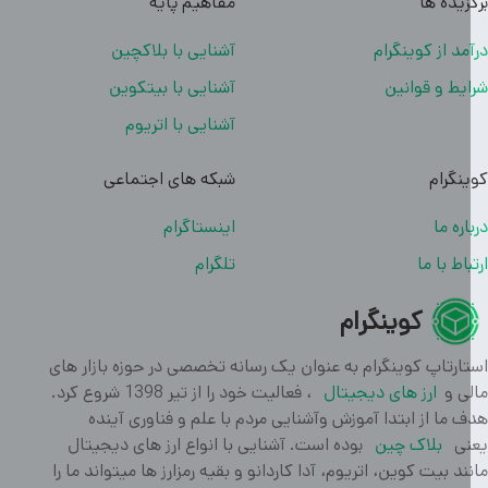
زیده ها
مفاهیم پایه
مد از کوینگرام
آشنایی با بلاکچین
یط و قوانین
آشنایی با بیتکوین
آشنایی با اتریوم
نگرام
شبکه های اجتماعی
اره ما
اینستاگرام
باط با ما
تلگرام
کوینگرام
ارتاپ کوینگرام به عنوان یک رسانه تخصصی در حوزه بازار های
ی و
ارز های دیجیتال
، فعالیت خود را از تیر 1398 شروع کرد.
 ما از ابتدا آموزش وآشنایی مردم با علم و فناوری آینده
ی
بلاک چین
بوده است. آشنایی با انواع ارز های دیجیتال
ند بیت کوین، اتریوم، آدا کاردانو و بقیه رمزارز ها میتواند ما را