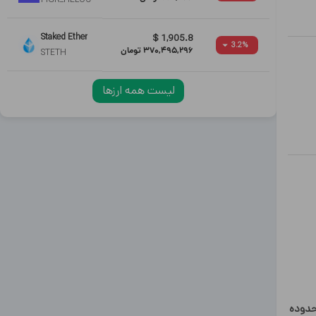
Staked Ether
$
1,905.8
3.2
%
370,495,296
تومان
STETH
لیست همه ارزها
حدوده