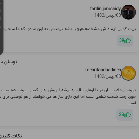
ب
fardin jamshidy
ت
03/بهمن/1402
ا
ه
بیت کوین آینده ش مشخصه هرچی بشه قیمتش به اون عددی که ما میخایم میرسه
39
نوسان سا
mehrdaadaadineh
03/بهمن/1402
درود، ایجاد نوسان در بازارهای مالی همیشه از روش های کسب سود بوده است با
خورد رشد قیمت قطعی است اما این بازی ساز ها می خواهند از هر فرصتی برای
است‌ .
28
نکات کلیدی 