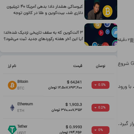
کیوساکی هشدار داد؛ بدهی آمریکا ۴۰ تریلیون
دلاری شد، بیت‌کوین و طلا در کانون توجه
۳ آلت‌کوین که به سقف تاریخی نزدیک شده‌اند؛
آیا این آخر هفته رکوردهای جدید ثبت می‌شود؟
2
دقیقه
در روزهای اخیر، بازار ارز دیجیتال شاهد فشار فروش قابل توجهی بوده است. پس از اینکه سرمایه‌گذاران صندوق سرمایه‌گذاری Grayscale شروع
نوسان
قیمت
نام ارز
Bitcoin
$
64,341
0.5
%
Gray را در بر گرفته بود، با ورود
12,507,793,200
تومان
BTC
Ethereum
$
1,903.3
0.2
%
370,007,352
تومان
ETH
یر قرار گیرد.
Tether
$
0.9993
0
%
194,256
تومان
USDT