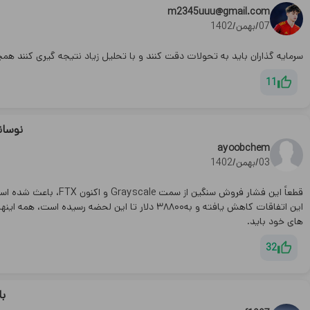
m2345uuu@gmail.com
07/بهمن/1402
سرمایه گذاران باید به تحولات دقت کنند و با تحلیل زیاد نتیجه گیری کنند همچن
11
نوسان
ayoobchem
03/بهمن/1402
قطعاً این فشار فروش سن
این اتفاقات کاهش یافته و بە۳٨٨۰۰ دلار تا این لح
های خود باید.
32
با