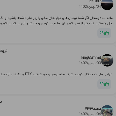
af1997
04/بهمن/1402
سلام ب دوستان اگر شما نوسان‌های بازار های مالی را زیر نظر داشته باشید و نگ
سال هستید که یکی از قوی ترین ارز ها بیت کوین و جانشین آن می‌تواند اتریوم ب
23
فروش 
king65mmd
03/بهمن/1402
دارایی‌های دیجیتال توسط شبکه سلسیوس و دو شرکت FTX و آلامدا و آزادسازی ۴۰۰ میلیون دلاری توکن در هفته آینده، ممکن است قیمت‌ها را متلاطم کند.
30
صر
مجید۴۴۹۷
04/بهمن/1402