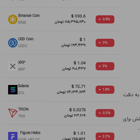
Binance Coin
$
593.6
0.8
%
115,395,840
تومان
BNB
USD Coin
$
1
0
%
194,439
تومان
USDC
XRP
$
1.04
3
%
201,437
تومان
XRP
Solana
$
72.71
1.8
%
14,134,824
تومان
SOL
 به دقت
TRON
$
0.3273
0.3
%
63,619
تومان
TRX
وره مهم و پرچالش برای
.
Figure Heloc
$
1.01
2.2
%
195,566
تومان
FIGR_HELOC