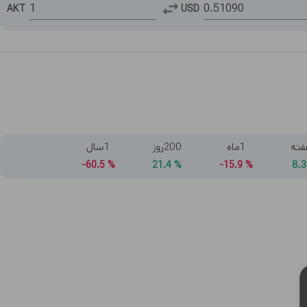
AKT
USD
1ماه
200روز
1سال
60.5-
%
21.4
%
15.9-
%