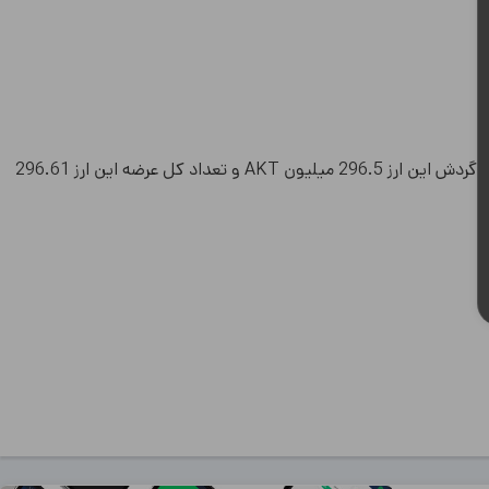
بروزرسانی 18 مرداد 1405: قیمت امروز ارز Akash Network 0.5109 دلار و 99,319 تومان می باشد. تعداد سکه های در گردش این ارز 296.5 میلیون AKT و تعداد کل عرضه این ارز 296.61