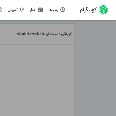
کوینگرام
رمزارزها
اخبار
آموزش
کوینگرام
لیست ارز ها
Akash Network
>
>