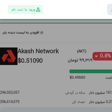
ورود یا ثبت نام
افزودن به لیست دیده بان
Akash Network
)
AKT
(
0.8
%
$
0.51090
99,319
تومان
$
0.49880
 میلیون
دلار
سکه در گردش
296,502,057
3. میلیون
دلار
تعداد کل
296,614,575