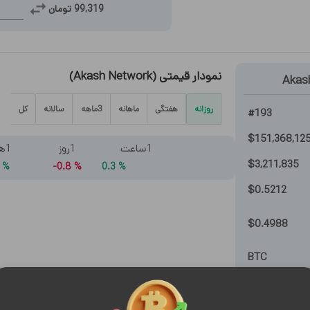
99,319
تومان
نمودار قیمتی
(
Akash Network
)
Akas
روزانه
هفتگی
ماهانه
3ماهه
سالانه
کل
#
193
$
151,368,12
1ساعت
1روز
1هفته
$
3,211,835
8.3
%
0.8-
%
0.3
%
$
0.5212
$
0.4988
BTC
ETH
$
8
)
93.7-
%
(