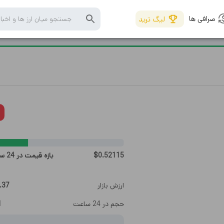
صرافی ها
لیگ ترید
0.52115
$
بازه قیمت در 24 ساعت
ارزش بازار
151.37
حجم در 24 ساعت
21