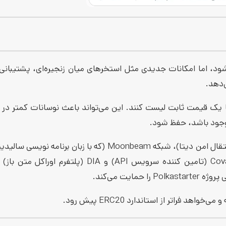
نون در میان انبوه DEXها وارد حوزه می‌شود، اما امکانات جدیدی مثل استخرهای میان زنجیره‌ای، پشتیبا
‌دهد.
با یک قیمت ثابت لیست کنند. این می‌تواند باعث نوسانات کمتر در ز
 موجود باشد، حفظ شود.
شرکای این صرافی غیرمتمرکز هم‌اکنون شامل شبکه Shyft (پلتفرم انتقال امن دیتا)، شبکه Moonbeam (که با زبان ب
کار دارد)، پروتکل Orion (تامین کننده اتوماتیک نقدینگی)، Covalent (تامین کننده سرویس API) و DIA (
 فراتر از استاندارد ERC20 پیش رود.