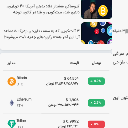
کیوساکی هشدار داد؛ بدهی آمریکا ۴۰ تریلیون
دلاری شد، بیت‌کوین و طلا در کانون توجه
۳ آلت‌کوین که به سقف تاریخی نزدیک شده‌اند؛
3
دقیقه
آیا این آخر هفته رکوردهای جدید ثبت می‌شود؟
دازی رسمی پلتفرم صرافی
ات طراحی
نوسان
قیمت
نام ارز
Bitcoin
$
64,554
0.9
%
12,549,258,720
تومان
BTC
 معرفی شد. اکنون این
Ethereum
$
1,906
2.2
%
370,528,344
تومان
ETH
Tether
$
0.9992
0
%
194,241
تومان
USDT