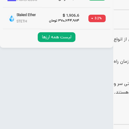
Staked Ether
$
1,906.6
3.2
%
370,644,984
تومان
STETH
لیست همه ارزها
نی از انواع
مان راه
رنامه نویسی سالیدیتی سر و
پلتفرم اوراکل متن باز) هستند.