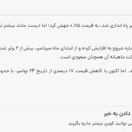
توکن بومی Polkastarter یعنی POLS، زمانی که در اواخر ماه سپتامبر راه اندازی شد، به قیمت ۰.۸۵ جهش کرد؛ اما در
حالا که این صرافی غیرمتمرکز راه اندازی شده، قیمت توکن POLS دوباره شر
 دادن به خبر
ی توانید کوین بیشتر جایزه بگیرید