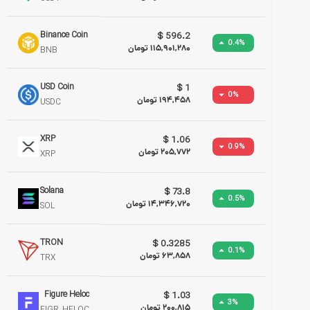
Binance Coin
$
596.2
0.4
%
115,901,280
تومان
BNB
USD Coin
$
1
0
%
194,458
تومان
USDC
XRP
$
1.06
0.9
%
205,772
تومان
XRP
Solana
$
73.8
0.5
%
14,346,720
تومان
SOL
TRON
$
0.3285
0.1
%
63,858
تومان
TRX
Figure Heloc
$
1.03
3
%
200,815
تومان
FIGR_HELOC