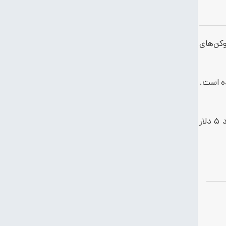
ست مانند بیشتر توکن‌های
وع به افزایش کرده و از ابتدای ماه سپتامبر، بیش از ۲ برابر شده است.
توکن DOT پلتفرم پولکادات نیز در اوایل سپتامبر به ۶.۳۰ دلار رسید. اما اکنون با کاهش قیمت ۱۷ درصدی از تاریخ ۲۴ نوامبر، با حدود ۵ دلار