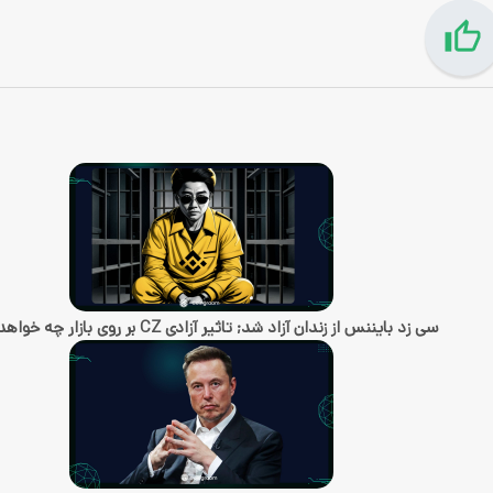
سی زد بایننس از زندان آزاد شد; تاثیر آزادی CZ بر روی بازار چه خواهد بود؟