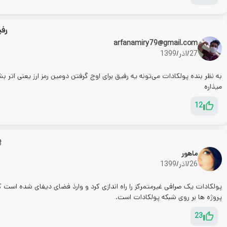
رفی
arfanamiry79@gmail.com
27/آذر/1399
به نظر بنده پولکادات می‌تونه یه رفیق برای اوج گرفتن دومین رمز ارز یعنی اتر
میذاره
12
پ
ماهور
26/آذر/1399
پولکادات یک صرافی غیرمتمرکز را راه اندازی کرد و وارذ فضای دیفای شده اس
پروژه ها بر روی شبکه پولکادات است.
23