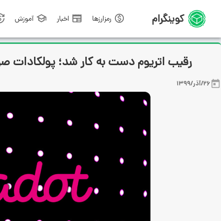
کوینگرام
رمزارزها
اخبار
آموزش
رقیب اتریوم دست به کار شد؛ پولکادات صراف
26/آذر/1399