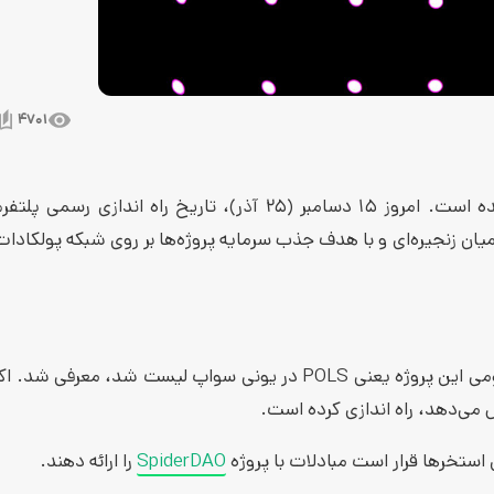
4701
یک صرافی غیرمتمرکز توسط شبکه پولکادات وارد فضای دیفای شده است. امروز ۱۵ دسامبر (۲۵ آذر)، تاریخ راه ان
رها و مزایدات میان زنجیره‌ای و با هدف جذب سرمایه پروژه‌ها بر روی شبکه پولکاد
Polkastarter به صورت رسمی در ماه سپتامبر و در زمانی که توکن بومی این پروژه یعنی POLS در یونی سواپ لیست شد،
ن استخرها قرار است مبادلات با پروژه
SpiderDAO
را ارائه دهند.