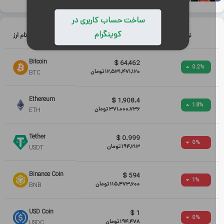
ساخت حساب کاربری در
کوینگرام
نوسان
قیمت
نام ارز
Bitcoin
$
64,462
0.2
%
12,531,471,120
تومان
BTC
Ethereum
$
1,908.4
1.8
%
371,000,736
تومان
ETH
Tether
$
0.999
0
%
194,213
تومان
USDT
Binance Coin
$
594
1
%
115,473,600
تومان
BNB
USD Coin
$
1
0
%
194,478
تومان
USDC