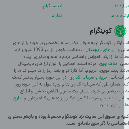
اره ما
اینستاگرام
باط با ما
تلگرام
کوینگرام
ارتاپ کوینگرام به عنوان یک رسانه تخصصی در حوزه بازار های
ی و
ارز های دیجیتال
، فعالیت خود را از تیر 1398 شروع کرد.
 ما از ابتدا آموزش وآشنایی مردم با علم و فناوری آینده
ی
بلاک چین
بوده است. آشنایی با انواع ارز های دیجیتال
ند بیت کوین، اتریوم، آدا کاردانو و بقیه رمزارز ها میتواند ما را
انتخاب
خرید و سرمایه گذاری
در این حوزه بسیار بیشتر کمک
. همان طور که سرمایه گذاری ها و ورود پول به این حوزه روز
روز بیشتر می شود، مسئولیت ما برای آگاهی بخشی و اطلاع
نی بیشتر می شود تا کسی درگیر پروژه های کلاه برداری و
طرح
 پانزی
نشود.
ه ی حقوق این سایت نزد کوینگرام محفوظ بوده و بازنشر محتوای
صاصی با ذکر منبع بلامانع است.