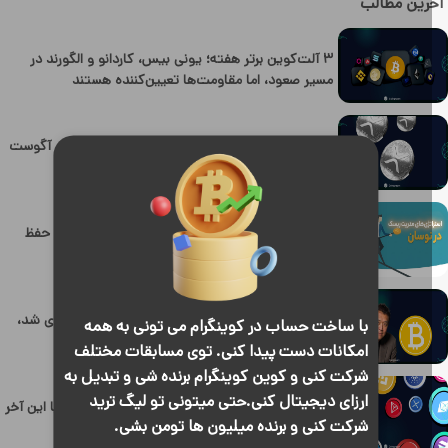
رین مطالب
۳ آلت‌کوین برتر هفته؛ یونی بیس، کاردانو و الگورند در
مسیر صعود، اما مقاومت‌ها تعیین‌کننده هستند
ریپل عرضه XRP را محدود کرد؛ آیا فشار فروش در آگوست
کاهش می‌یابد؟
مدیریت ریسک در بازار ارزهای دیجیتال؛ راهکارهای حفظ
سرمایه در نوسانات شدید. ⭐
کیوساکی هشدار داد؛ بدهی آمریکا ۴۰ تریلیون دلاری شد،
با ساخت حساب در کوینگرام می تونی به همه
بیت‌کوین و طلا در کانون توجه
امکانات دست پیدا کنی. توی مسابقات مختلف
شرکت کنی و کوین کوینگرام برنده شی و تبدیل به
ارزای دیجیتال کنی.حتی میتونی تو لیگ ترید
۳ آلت‌کوین که به سقف تاریخی نزدیک شده‌اند؛ آیا این آخر
شرکت کنی و برنده میلیون ها تومن بشی.
هفته رکوردهای جدید ثبت می‌شود؟