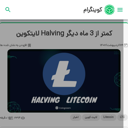
کوینگرام
کمتر از 3 ماه دیگر Halving لایتکوین
24/اردیبهشت/1402
افزودن به نشان شده ها
LT
Litecoin
لایت کوین
اخبار
2314
1
دقیقه