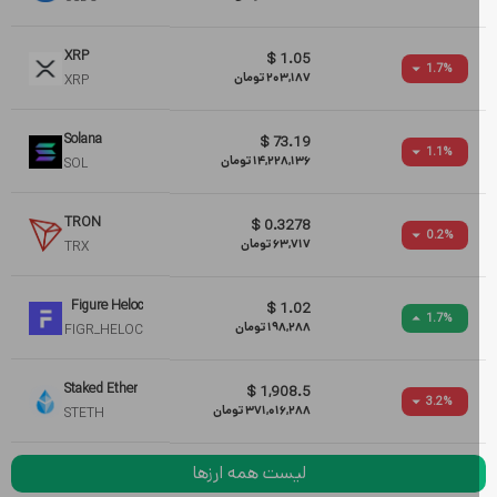
XRP
$
1.05
1.7
%
203,187
تومان
XRP
Solana
$
73.19
1.1
%
14,228,136
تومان
SOL
TRON
$
0.3278
0.2
%
63,717
تومان
TRX
Figure Heloc
$
1.02
1.7
%
198,288
تومان
FIGR_HELOC
Staked Ether
$
1,908.5
3.2
%
371,016,288
تومان
STETH
لیست همه ارزها