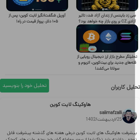
ی زد بایننس از زندان آزاد شد; تاثیر
آوریل شگفت‌انگیز لایت کوین: پس از
ی CZ بر روی بازار چه خواهد بود؟
۱۰۵ دلار، پرواز قیمت در راه!
لیلگر مطرح بازار ارز دیجیتال رویایی از
له‌های جدید برای بیت‌کوین، اتریوم و
سولانا می‌کشد!
تحلیل خود را بنویسید
یل کاربران
هاوکینگ لایت کوین
salimafzalli
25/اردیبهشت/1402
یشرفت هاوکینگ های لایت کوین درطی هفته های گذشته پیشرفت قابل
وجهی داشته رشد تراکنشها از سوی معامله گران خرد بوده .ولت های کوچک