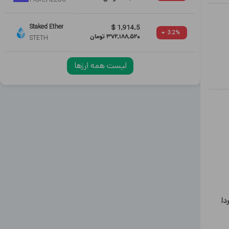
Staked Ether
$
1,914.5
3.2
%
372,188,520
تومان
STETH
لیست همه ارزها