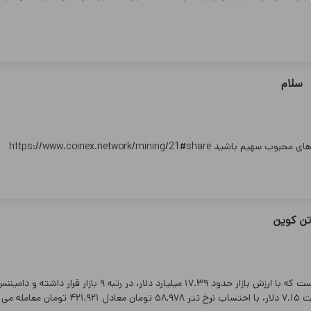
سلام
https://www.coinex.network/mining
تن کوین
تون‌ کوین با نماد اختصاری TON یک ارز دیجیتال یا شکلی از دارایی دیجیتال است که با ارزش بازار حدود ۱۷.۳۹ میلیارد دلار، در رتبه ۹ باز