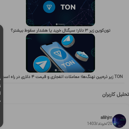
تون‌کوین زیر ۳ دلار؛ سیگنال خرید یا هشدار سقوط بیشتر؟
TON زیر ذره‌بین نهنگ‌ها؛ معاملات انفجاری و قیمت ۴ دلاری در راه است؟
ب
ت
ا
تحلیل کاربران
ه
ت
allihjm
20/خرداد/1403