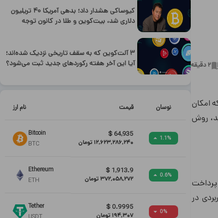
کیوساکی هشدار داد؛ بدهی آمریکا ۴۰ تریلیون
دلاری شد، بیت‌کوین و طلا در کانون توجه
۳ آلت‌کوین که به سقف تاریخی نزدیک شده‌اند؛
آیا این آخر هفته رکوردهای جدید ثبت می‌شود؟
2
دقیقه
که امکان
نوسان
قیمت
نام ارز
ید، روش
Bitcoin
$
64,935
1.1
%
12,623,286,240
تومان
BTC
Ethereum
$
1,913.9
0.6
%
372,058,272
تومان
ETH
 پرداخت
کاربردی در
Tether
$
0.9995
0
%
194,307
تومان
USDT