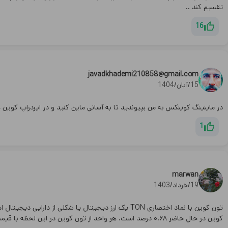
تقسیم کند ..
16
javadkhademi210858@gmail.com
15/آبان/1404
در ماینینگ کوینکس به من بپیوندید تا به آسانی ماین کنید و در ایردراپ کوین های محبوب سهیم باشید /21#share
1
marwan
19/خرداد/1403
کوین در حال حاضر ۰.۶۸ درصد است. هر واحد از تون‌ کوین در این لحظه با قیمت ۷.۱۵ دلار، با احتساب نرخ تتر ۵۸,۹۷۸ تومان معادل ۴۲۱,۹۲۱ تومان معامله می شو