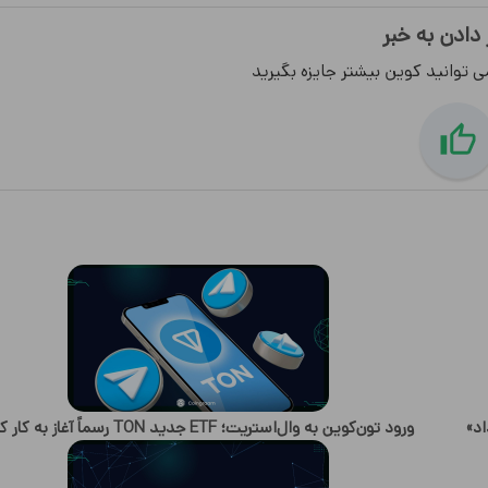
 دادن به خبر
ی توانید کوین بیشتر جایزه بگیرید
ورود تون‌کوین به وال‌استریت؛ ETF جدید TON رسماً آغاز به کار کرد!