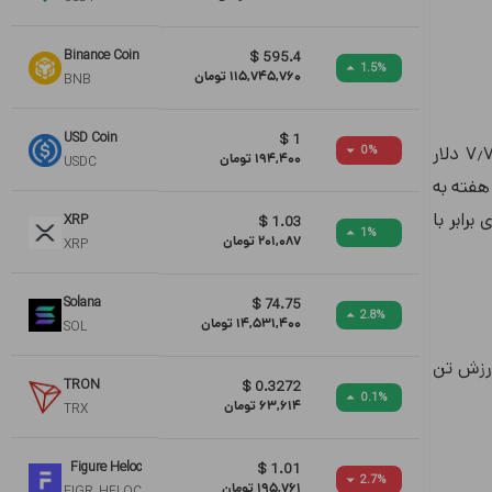
Binance Coin
$
595.4
1.5
%
115,745,760
تومان
BNB
USD Coin
$
1
در پی این اخبار، قیمت تن کوین، ارز دیجیتال بومی شبکه باز تلگرام، به شدت افزایش یافت و به بالاترین سطح تاریخی خود یعنی ۷٫۷۸ دلار
0
%
194,400
تومان
USDC
قیمتی در یک هفته به
 برابر با
XRP
$
1.03
1
%
201,087
تومان
XRP
Solana
$
74.75
2.8
%
14,531,400
تومان
SOL
ارزش تن
TRON
$
0.3272
0.1
%
63,614
تومان
TRX
Figure Heloc
$
1.01
2.7
%
195,761
تومان
FIGR_HELOC