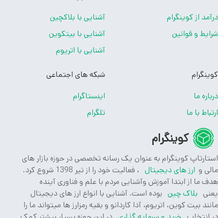
مد از کوینگرام
آشنایی با بلاکچین
یط و قوانین
آشنایی با بیتکوین
آشنایی با اتریوم
نگرام
شبکه های اجتماعی
اره ما
اینستاگرام
باط با ما
تلگرام
کوینگرام
ارتاپ کوینگرام به عنوان یک رسانه تخصصی در حوزه بازار های
ی و
ارز های دیجیتال
، فعالیت خود را از تیر 1398 شروع کرد.
 ما از ابتدا آموزش وآشنایی مردم با علم و فناوری آینده
ی
بلاک چین
بوده است. آشنایی با انواع ارز های دیجیتال
ند بیت کوین، اتریوم، آدا کاردانو و بقیه رمزارز ها میتواند ما را
انتخاب
خرید و سرمایه گذاری
در این حوزه بسیار بیشتر کمک