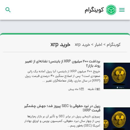
کوینگرام
خرید xrp
کوینگرام
>
اخبار
>
خرید xrp
برداشت ۲۰۰ میلیون XRP از بایننس؛ نشانه‌ای از تغییر
روند بازار؟
خروج ۲۰۰ میلیون XRP از بایننس؛ آیا ریپل آماده یک رالی
صعودی است؟ پس از اصلاح سنگین ۴۰ درصدی قیمت ریپل
(XRP) در سال جاری، رفتار معامله‌گران تغییر ...
2
دقیقه
5 ماه پیش
ریپل در نبرد حقوقی با SEC پیروز شد؛ جهش چشمگیر
قیمت XRP!
پیروزی تاریخی ریپل در برابر SEC و تأثیر آن بر بازار رمزارزها
پس از چهار سال نبرد حقوقی، کمیسیون بورس و اوراق بهادار
آمریکا (SEC) به‌طور رسم...