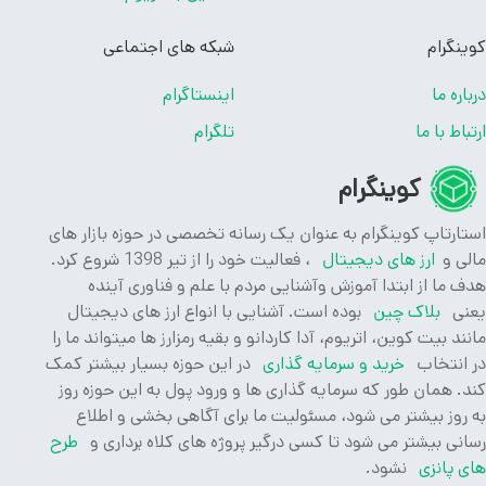
نگرام
شبکه های اجتماعی
اره ما
اینستاگرام
باط با ما
تلگرام
کوینگرام
ارتاپ کوینگرام به عنوان یک رسانه تخصصی در حوزه بازار های
ی و
ارز های دیجیتال
، فعالیت خود را از تیر 1398 شروع کرد.
 ما از ابتدا آموزش وآشنایی مردم با علم و فناوری آینده
ی
بلاک چین
بوده است. آشنایی با انواع ارز های دیجیتال
ند بیت کوین، اتریوم، آدا کاردانو و بقیه رمزارز ها میتواند ما را
انتخاب
خرید و سرمایه گذاری
در این حوزه بسیار بیشتر کمک
. همان طور که سرمایه گذاری ها و ورود پول به این حوزه روز
روز بیشتر می شود، مسئولیت ما برای آگاهی بخشی و اطلاع
نی بیشتر می شود تا کسی درگیر پروژه های کلاه برداری و
طرح
 پانزی
نشود.