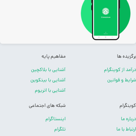
زیده ها
مفاهیم پایه
مد از کوینگرام
آشنایی با بلاکچین
یط و قوانین
آشنایی با بیتکوین
آشنایی با اتریوم
نگرام
شبکه های اجتماعی
اره ما
اینستاگرام
باط با ما
تلگرام