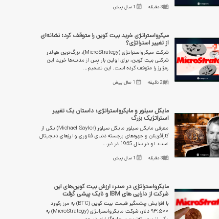
3
دقیقه
1 سال پیش
میکرواستراتژی خرید بیت کوین را متوقف کرد؛ نشانه‌ای
از تغییر استراتژی؟
شرکت میکرواستراتژی (MicroStrategy)، بزرگ‌ترین هولدر
شرکتی بیت کوین، برای اولین بار پس از مدت‌ها خرید این
رمزارز را متوقف کرده است. این تصمیم...
2
دقیقه
1 سال پیش
مایکل سیلور و مایکرواستراتژی: داستان یک تغییر
استراتژیک بزرگ
معرفی مایکل سیلور مایکل سیلور (Michael Saylor) یکی از
کارآفرینان و چهره‌های برجسته دنیای فناوری و ارزهای دیجیتال
است. او در سال 1965 در نبر...
3
دقیقه
1 سال پیش
مایکرواستراتژی در صدر: ارزش بیت کوین‌های این
شرکت از دارایی های IBM و نایک پیشی گرفت
با افزایش چشمگیر قیمت بیت کوین (BTC) به مرز رکورد
۹۳,۵۰۰ دلار، شرکت مایکرواستراتژی (MicroStrategy) به