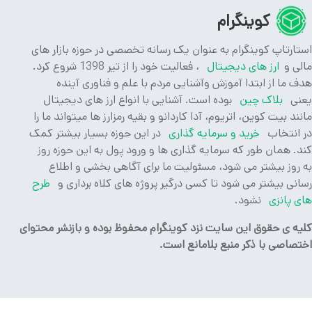
کوینگرام
ارتاپ کوینگرام به عنوان یک رسانه تخصصی در حوزه بازار های
ی و
ارز های دیجیتال
، فعالیت خود را از تیر 1398 شروع کرد.
 ما از ابتدا آموزش وآشنایی مردم با علم و فناوری آینده
ی
بلاک چین
بوده است. آشنایی با انواع ارز های دیجیتال
ند بیت کوین، اتریوم، آدا کاردانو و بقیه رمزارز ها میتواند ما را
انتخاب
خرید و سرمایه گذاری
در این حوزه بسیار بیشتر کمک
. همان طور که سرمایه گذاری ها و ورود پول به این حوزه روز
روز بیشتر می شود، مسئولیت ما برای آگاهی بخشی و اطلاع
نی بیشتر می شود تا کسی درگیر پروژه های کلاه برداری و
طرح
 پانزی
نشود.
ه ی حقوق این سایت نزد کوینگرام محفوظ بوده و بازنشر محتوای
صاصی با ذکر منبع بلامانع است.