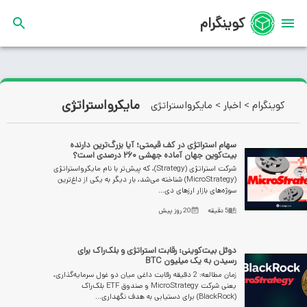
کوینگرام
مایکرواستراتژی
کوینگرام
>
اخبار
>
مایکرواستراتژی
سهام استراتژی در کف قیمتی؛ آیا بزرگ‌ترین دارنده
بیت‌کوین جهان آماده جهشی ۲۶۰ درصدی است؟
شرکت استراتژی (Strategy)، که پیش‌تر با نام مایکرواستراتژی
(MicroStrategy) شناخته می‌شد، بار دیگر به یکی از داغ‌ترین
سوژه‌های بازار ارزهای دی...
5
دقیقه
20 روز پیش
دوئل بیت‌کوینی: رقابت استراتژی و بلک‌راک برای
رسیدن به یک میلیون BTC
زمان مطالعه: 2 دقیقه رقابت داغی میان دو غول سرمایه‌گذاری،
یعنی شرکت MicroStrategy و صندوق ETF بلک‌راک
(BlackRock) برای دستیابی به هدف نگهداری...