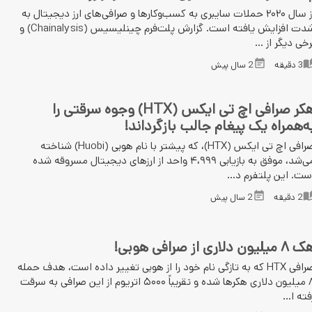
از سال ۲۰۲۰ حملات سایبری به کسب‌وکارها و صرافی‌های ارز دیجیتال به
شدت افزایش یافته است. گزارش پلت‌فرم چینلیسیس (Chainalysis) و
رخی دیگر از ...
3
دقیقه
2 سال پیش
هکر صرافی اچ تی ایکس (HTX) وجوه سرقتی را
ه‌همراه یک پیغام جالب بازگرداند!
صرافی اچ تی ایکس (HTX)، که پیشتر با نام هوبی (Huobi) شناخته
می‌شد، موفق به بازیابی ۴،۹۹۹ واحد از ارزهای دیجیتال مسروقه شده
ست. این پلتفرم د...
2
دقیقه
2 سال پیش
 میلیون دلاری از صرافی هوبی!
صرافی HTX که به تازگی نام خود را از هوبی تغییر داده است، هدف حمله
۸ میلیون دلاری هکرها شده و تقریباً ۵۰۰۰ اتریوم از این صرافی به سرقت
فته ا...