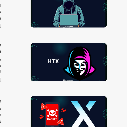
ب
ب
ا
هک ۸
ر