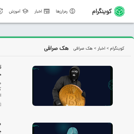
کوینگرام
رمزارزها
اخبار
آموزش
هک صرافی
کوینگرام
>
اخبار
>
هک صرافی
ت
خ
ه
ا
چ