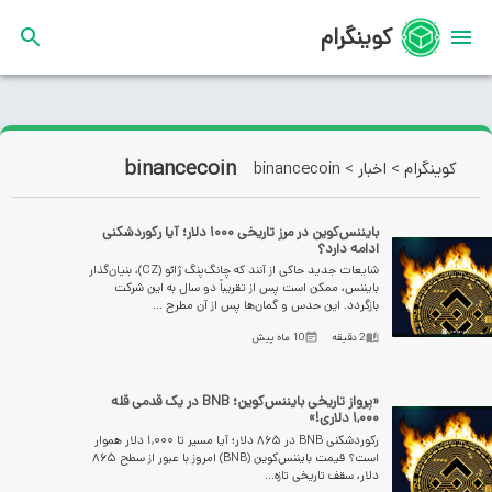
کوینگرام
binancecoin
کوینگرام
>
اخبار
>
binancecoin
بایننس‌کوین در مرز تاریخی ۱۰۰۰ دلار؛ آیا رکوردشکنی
ادامه دارد؟
شایعات جدید حاکی از آنند که چانگ‌پنگ ژائو (CZ)، بنیان‌گذار
بایننس، ممکن است پس از تقریباً دو سال به این شرکت
بازگردد. این حدس و گمان‌ها پس از آن مطرح ...
2
دقیقه
10 ماه پیش
«پرواز تاریخی بایننس‌کوین؛ BNB در یک قدمی قله
۱,۰۰۰ دلاری!»
رکوردشکنی BNB در ۸۶۵ دلار؛ آیا مسیر تا ۱,۰۰۰ دلار هموار
است؟ قیمت بایننس‌کوین (BNB) امروز با عبور از سطح ۸۶۵
دلار، سقف تاریخی تازه‌...