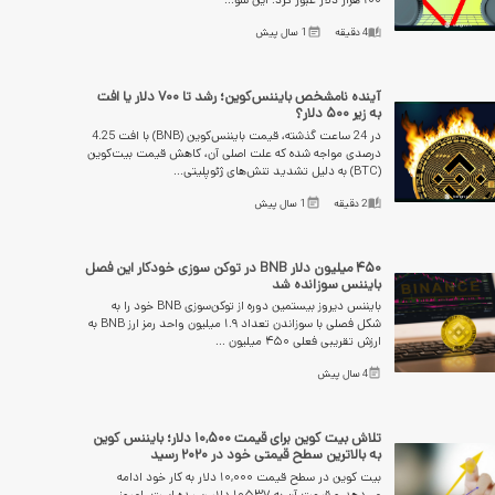
۱۰۰ هزار دلار عبور کرد. این سو...
4
دقیقه
1 سال پیش
آینده نامشخص بایننس‌کوین؛ رشد تا ۷۰۰ دلار یا افت
به زیر ۵۰۰ دلار؟
در 24 ساعت گذشته، قیمت بایننس‌کوین (BNB) با افت 4.25
درصدی مواجه شده که علت اصلی آن، کاهش قیمت بیت‌کوین
(BTC) به دلیل تشدید تنش‌های ژئوپلیتی...
2
دقیقه
1 سال پیش
۴۵۰ میلیون دلار BNB در توکن سوزی خودکار این فصل
بایننس سوزانده شد
بایننس دیروز بیستمین دوره از توکن‌سوزی BNB خود را به
شکل فصلی با سوزاندن تعداد ۱.۹ میلیون واحد رمز ارز BNB به
ارزش تقریبی فعلی ۴۵۰ میلیون ...
4 سال پیش
تلاش بیت کوین برای قیمت ۱۰,۵۰۰ دلار؛ بایننس کوین
به بالاترین سطح قیمتی خود در ۲۰۲۰ رسید
بیت کوین در سطح قیمت ۱۰,۰۰۰ دلار به کار خود ادامه
می‌دهد و قیمت آن به ۱۰۵۳۷ دلار رسیده است. امروز