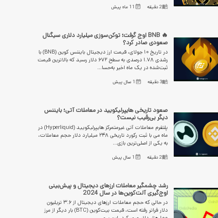
2
دقیقه
11 ماه پیش
🔥 BNB اوج گرفت؛ توکن‌سوزی میلیارد دلاری سیگنال
صعودی صادر کرد؟
در تاریخ ۱۰ جولای، قیمت ارز دیجیتال بایننس کوین (BNB) با
رشدی ۱.۷۸ درصدی به سطح ۶۷۲ دلار رسید که بالاترین قیمت
ثبت‌شده در یک ماه اخیر به‌حسا...
3
دقیقه
1 سال پیش
صعود تاریخی هایپرلیکویید در معاملات آتی؛ بایننس
دیگر بی‌رقیب نیست؟
پلتفرم معاملات آتی غیرمتمرکز هایپرلیکویید (Hyperliquid) در
ماه می با ثبت رکورد تاریخی ۲۴۸ میلیارد دلار حجم معاملات،
به یکی از اصلی‌ترین بازی...
2
دقیقه
1 سال پیش
رشد چشمگیر معاملات ارزهای دیجیتال و پیش‌بینی
اوج‌گیری آلت‌کوین‌ها در سال 2024
در حالی که حجم معاملات ارزهای دیجیتال از ۳.۶ تریلیون
دلار فراتر رفته است، قیمت بیت‌کوین (BTC) بار دیگر از مرز