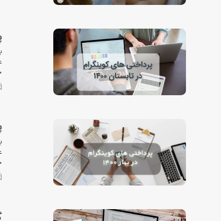
پ
ی
ع
ج
پ
ی
ع
ج
گ