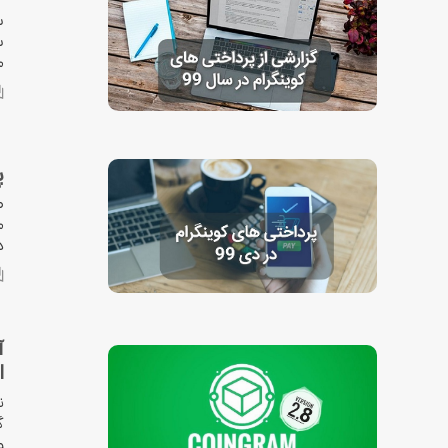
س
م
پ
ط
م
د
آ
ا
ن
گ
و