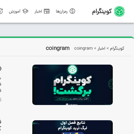
کوینگرام
آموزش
اخبار
رمزارزها
coingram
coingram
>
اخبار
>
کوینگرام

ط
ن
.
ه
؟