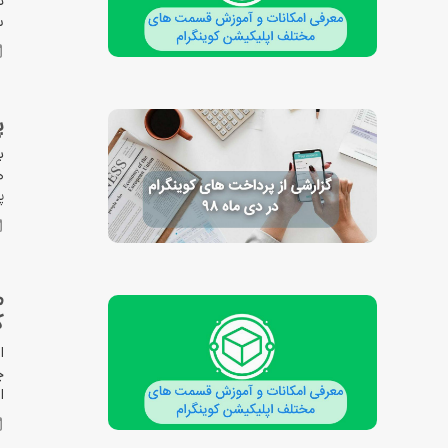
س
پ
ب
پ
م
ک
ا
چ
ا