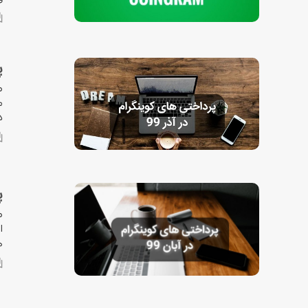
پ
ط
م
در
پ
ط
ه