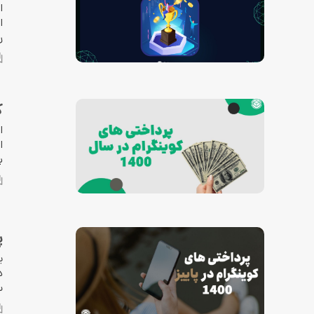
ا
ر
کو
ب
پ
ی
ب