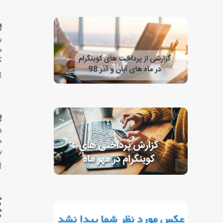
پ
ب
م
ک
پ
د
ب
گ
گ