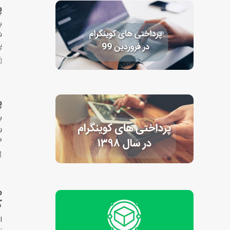
پ
ب
ش
پ
پ
ر
م
م
ک
ا